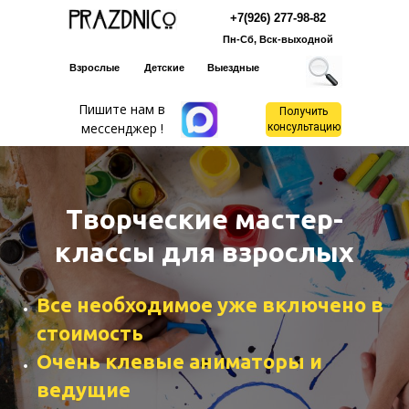
+7(926) 277-98-82
Пн-Сб, Вск-выходной
Взрослые
Детские
Выездные
Пишите нам в
Получить
мессенджер !
консультацию
Творческие мастер-
классы для взрослых
Все необходимое уже включено в
стоимость
Очень клевые аниматоры и
ведущие