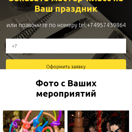
Ваш праздник
или позвоните по номеру
tel:+74957439864
Оформить заявку
Фото с Ваших
Перезвоним в течение 2-х минут
мероприятий