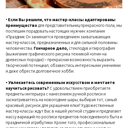
•
Если Вы решили, что мастер-классы адаптированы
преимущество
для представительниц прекрасного пола, мы
поспешим порадовать настоящих мужчин: компания
«Праздник О» занимается проведением захватывающих
мастер-классов, предназначенных и для сильной половины
человечества.
Гончарное дело,
стеклодув и пирография
(выжигание графического рисунка техникой «огня» на
древесных породах) – прекрасная возможность выразить
творческий потенциал, обзавестись интересными умениями
и даже обрести долговечное хобби.
• Увлекаетесь современным искусством и мечтаете
научиться рисовать?
С удовольствием приобретаете
предметы интерьера с нанесением ручной росписи и
засматриваетесь на новогодние шары, выбирая тот, самый
красивый, рисунок для украшения елки? Художественные
мастер-классы ждут Вас в нашей уютной студии и предлагают
массу вариаций по росписи предметов повседневного быта и
праздничной атрибутики. Кроме того, профессиональные