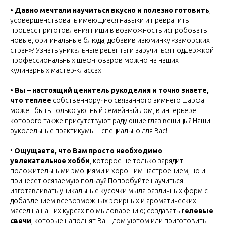
• Давно мечтали научиться вкусно и полезно готовить
,
усовершенствовать имеющиеся навыки и превратить
процесс приготовления пищи в возможность испробовать
новые, оригинальные блюда, добавив изюминку «заморских
стран»? Узнать уникальные рецепты и заручиться поддержкой
профессиональных шеф-поваров можно на наших
кулинарных мастер-классах.
• Вы – настоящий ценитель рукоделия и точно знаете,
что теплее
собственноручно связанного зимнего шарфа
может быть только уютный семейный дом, в интерьере
которого также присутствуют радующие глаз вещицы? Наши
рукодельные практикумы – специально для Вас!
•
Ощущаете, что Вам просто необходимо
увлекательное хобби
, которое не только зарядит
положительными эмоциями и хорошим настроением, но и
принесет осязаемую пользу? Попробуйте научиться
изготавливать уникальные кусочки мыла различных форм с
добавлением всевозможных эфирных и ароматических
масел на наших курсах по мыловарению; создавать
гелевые
свечи
, которые наполнят Ваш дом уютом или приготовить