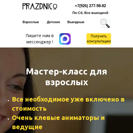
+7(926) 277-98-82
Пн-Сб, Вск-выходной
Взрослые
Детские
Выездные
Пишите нам в
Получить
мессенджер !
консультацию
Мастер-класс для
взрослых
Все необходимое уже включено в
стоимость
Очень клевые аниматоры и
ведущие