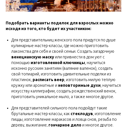
Подобрать варианты поделок для взрослых можно
исходя из того, кто будет их участником:
Для представительниц женского пола придутся по душе
кулинарные мастер-классы, где можно приготовить
лакомства для себя и своей семьи. Создать загадочную
венецианскую маску
или привнести в дом уют с
помощью
изготовленной ключницы
, научиться
исконно русским занятиям (валяние валенок), создать
свой топиарий, изготовить удивительные поделки из
пластинок,
расписать веер
, изготовить милую теплую
кружку или ароматные и
неповторимые духи
, научиться
искусству каллиграфии, создать рождественский венок,
приготовить уникальное мыло, а также многое другое.
Для представителей сильного пола подойдут такие
брутальные мастер-классы, как
стеклодув
, изготовление
пиццы, изготовление маракасов и ловца снов, резьба по
дереву, выжигание,
гончарное дело
и многое другое.