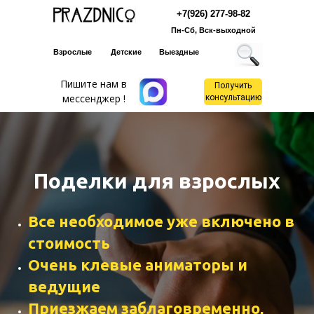
+7(926) 277-98-82
Пн-Сб, Вск-выходной
Взрослые
Детские
Выездные
Пишите нам в
Получить
мессенджер !
консультацию
Поделки для взрослых
Все необходимое уже включено в
стоимость
Очень клевые аниматоры и
ведущие
Приезжаем заблаговременно,