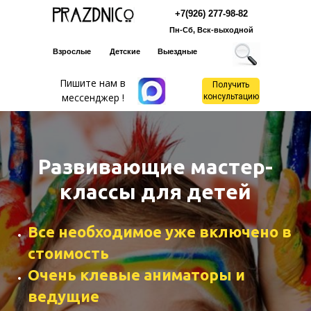
+7(926) 277-98-82
Пн-Сб, Вск-выходной
Взрослые
Детские
Выездные
Пишите нам в
Получить
мессенджер !
консультацию
Развивающие мастер-
классы для детей
Все необходимое уже включено в
стоимость
Очень клевые аниматоры и
ведущие