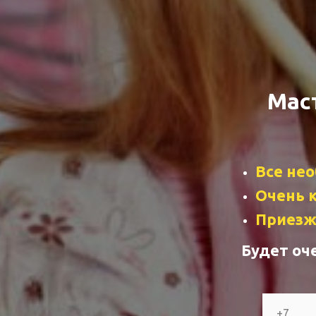
Мас
Все не
Очень 
Приезж
Будет оч