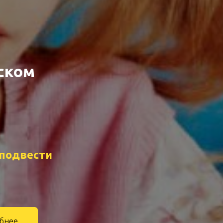
ском
 подвести
обнее