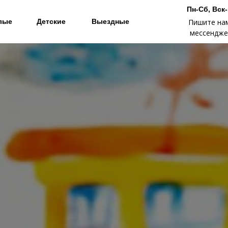
Пн-Сб, Вск
лые
Детские
Выездные
Пишите на
мессенджер