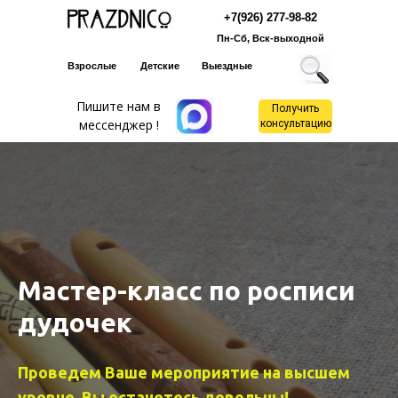
+7(926) 277-98-82
Пн-Сб, Вск-выходной
Взрослые
Детские
Выездные
Пишите нам в
Получить
мессенджер !
консультацию
Мастер-класс по росписи
дудочек
Проведем Ваше мероприятие на высшем
уровне. Вы останетесь довольны!